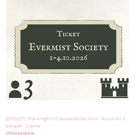
[ENG] ES: The Knight of Leonardo da Vinci - Room for 3
people - Castle
Wyprzedane