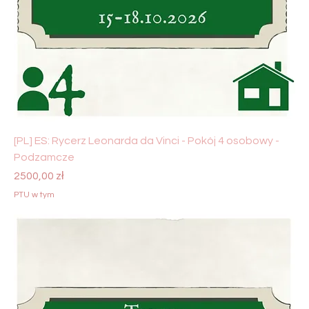
[PL] ES: Rycerz Leonarda da Vinci - Pokój 4 osobowy -
Podzamcze
Cena
2500,00 zł
PTU w tym