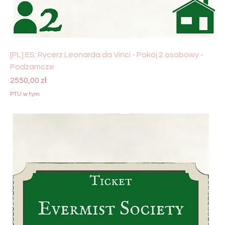
[PL] ES: Rycerz Leonarda da Vinci - Pokój 2 osobowy -
Podzamcze
Cena
2550,00 zł
PTU w tym