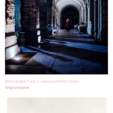
[ENG] ESBAT vol. 2 - special PWYC ticket
Wyprzedane