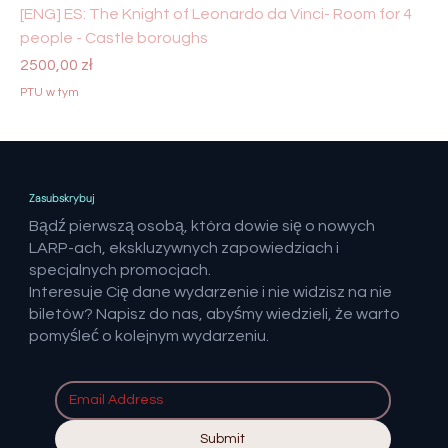
[ENG] ES: The Knight of Leonardo da Vinci- Room for 4
people - Castle boroughs
Cena
2500,00 zł
PTU w tym
Zasubskrybuj
Bądź pierwszą osobą, która dowie się o nowych
LARP-ach, ekskluzywnych zapowiedziach i
specjalnych promocjach.
Interesuje Cię dane wydarzenie i nie widzisz na nie
biletów? Napisz do nas, abyśmy wiedzieli, że warto
pomyśleć o kolejnym wydarzeniu.
Submit