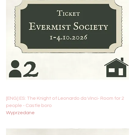
[ENG] ES: The Knight of Leonardo da Vinci- Room for 2
people - Castle boro
Wyprzedane