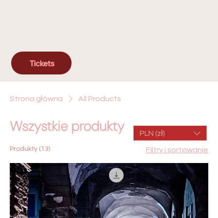
Tickets
Strona główna
All Products
Wszystkie produkty
PLN (zł)
Produkty (13)
Filtry i sortowanie