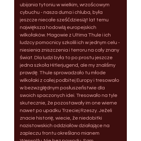
ubijania tytoniu w wielkim, wrzoścowym 
cybuchu - nasza duma i chluba, była 
jeszcze niecałe sześćdziesiąt lat temu 
największa hodowlą europejskich 
wilkołaków. Magowie z Ultima Thule i ich 
ludzcy pomocnicy szkolili ich w jednym celu - 
niesienia zniszczenia i terroru na cały znany 
świat. Dla ludzi była to po prostu jeszcze 
jedna szkoła Hitlerjugend, ale my znaliśmy 
prawdę. Thule sprowadzało tu młode 
wilkołaki z całej podbitej Europy i tresowało 
w bezwzględnym posłuszeństwie dla 
swoich spaczonych idei. Tresowało na tyle 
skutecznie, że pozostawały im one wierne 
nawet po upadku Trzeciej Rzeszy. Jeżeli 
znacie historię, wiecie, że niedobitki 
nazistowskich oddziałów działające na 
zapleczu frontu określano mianem 
Werwolfu. Nie bez powodu. Sam 