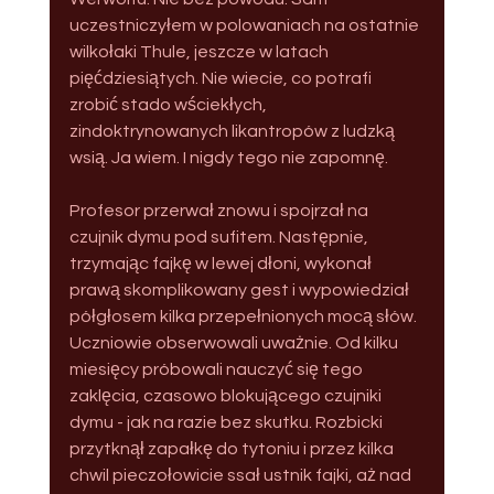
uczestniczyłem w polowaniach na ostatnie 
wilkołaki Thule, jeszcze w latach 
pięćdziesiątych. Nie wiecie, co potrafi 
zrobić stado wściekłych, 
zindoktrynowanych likantropów z ludzką 
wsią. Ja wiem. I nigdy tego nie zapomnę.
Profesor przerwał znowu i spojrzał na 
czujnik dymu pod sufitem. Następnie, 
trzymając fajkę w lewej dłoni, wykonał 
prawą skomplikowany gest i wypowiedział 
półgłosem kilka przepełnionych mocą słów. 
Uczniowie obserwowali uważnie. Od kilku 
miesięcy próbowali nauczyć się tego 
zaklęcia, czasowo blokującego czujniki 
dymu - jak na razie bez skutku. Rozbicki 
przytknął zapałkę do tytoniu i przez kilka 
chwil pieczołowicie ssał ustnik fajki, aż nad 