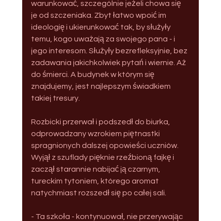
warunkować, szczególnie jeżeli chowa się 
je od szczeniaka. Zbyt łatwo wpoić im 
ideologię i ukierunkować tak, by służyły 
temu, kogo uważają za swojego pana - i 
jego interesom. Służyły bezrefleksyjnie, bez 
zadawania jakichkolwiek pytań i wiernie. Aż 
do śmierci. A budynek w którym się 
znajdujemy, jest najlepszym świadkiem 
takiej tresury.
Rozbicki przerwał i podszedł do biurka, 
odprowadzany wzrokiem piętnastki 
spragnionych dalszej opowieści uczniów. 
Wyjął z szuflady pięknie rzeźbioną fajkę i 
zaczął starannie nabijać ją czarnym, 
tureckim tytoniem, którego aromat 
natychmiast rozszedł się po całej sali.
- Ta szkoła - kontynuował, nie przerywając 