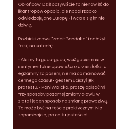
Obrońców. Dziś oczywiście ta nienawiść do 
likantropów opadła, ale nadal rzadko 
odwiedzają one Europę - i wcale się im nie 
dziwię.
Rozbicki znowu “zrobił Gandalfa” i odłożył 
fajkę na katedrę.
- Ale my tu gadu-gadu, wciągacie mnie w 
sentymentalne opowieści o przeszłości, a 
egzaminy za pasem, nie ma co marnować 
cennego czasu! - gestem uciszył jęki 
protestu. - Pani Walicka, proszę opisać mi 
trzy sposoby pozornej zmiany ołowiu w 
złoto i jeden sposób na zmianę prawdziwą. 
To może być na teście praktycznym! Nie 
zapominajcie, po co tu jesteście!
----