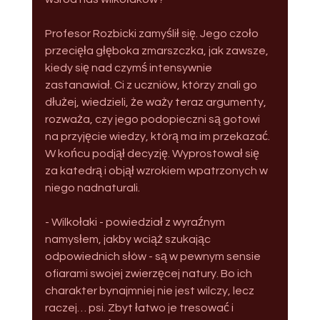
Profesor Rozbicki zamyślił się. Jego czoło 
przecięła głęboka zmarszczka, jak zawsze, 
kiedy się nad czymś intensywnie 
zastanawiał. Ci z uczniów, którzy znali go 
dłużej, wiedzieli, że waży teraz argumenty, 
rozważa, czy jego podopieczni są gotowi 
na przyjęcie wiedzy, którą ma im przekazać. 
W końcu podjął decyzję. Wyprostował się 
za katedrą i objął wzrokiem wpatrzonych w 
niego nadnaturali.
- Wilkołaki - powiedział z wyraźnym 
namysłem, jakby wciąż szukając 
odpowiednich słów - są w pewnym sensie 
ofiarami swojej zwierzęcej natury. Bo ich 
charakter bynajmniej nie jest wilczy, lecz 
raczej… psi. Zbyt łatwo je tresować i 