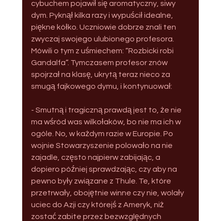
cybuchem pojawił się aromatyczny, siwy 
dym. Pyknął kilka razy i wypuścił idealne, 
piękne kółko. Uczniowie dobrze znali ten 
zwyczaj swojego ulubionego profesora. 
Mówili o tym z uśmiechem: “Rozbicki robi 
Gandalfa”. Tymczasem profesor znów 
spojrzał na klasę, ukrytą teraz nieco za 
smugą fajkowego dymu, i kontynuował:
- Smutną i tragiczną prawdą jest to, że nie 
ma wśród was wilkołaków, bo nie ma ich w 
ogóle. No, w każdym razie w Europie. Po 
wojnie Stowarzyszenie polowało na nie 
zajadle, często najpierw zabijając, a 
dopiero później sprawdzając, czy aby na 
pewno były związane z Thule. Te, które 
przetrwały, obojętnie winne czy nie, wolały 
uciec do Azji czy którejś z Ameryk, niż 
zostać zabite przez bezwzględnych 